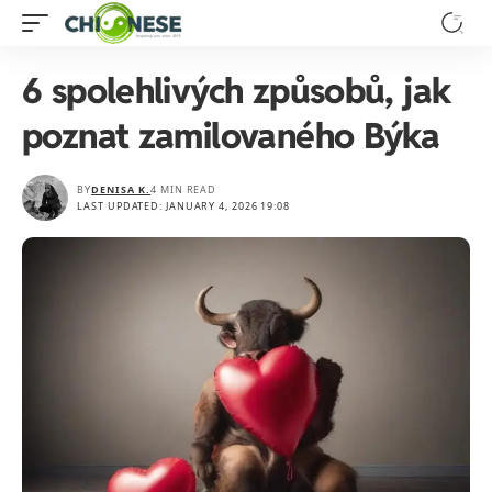
6 spolehlivých způsobů, jak
poznat zamilovaného Býka
BY
DENISA K.
4 MIN READ
LAST UPDATED: JANUARY 4, 2026 19:08