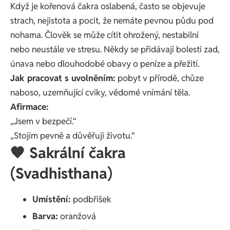
Když je kořenová čakra oslabená, často se objevuje
strach, nejistota a pocit, že nemáte pevnou půdu pod
nohama. Člověk se může cítit ohrožený, nestabilní
nebo neustále ve stresu. Někdy se přidávají bolesti zad,
únava nebo dlouhodobé obavy o peníze a přežití.
Jak pracovat s uvolněním:
pobyt v přírodě, chůze
naboso, uzemňující cviky, vědomé vnímání těla.
Afirmace:
„Jsem v bezpečí.“
„Stojím pevně a důvěřuji životu.“
🧡 Sakrální čakra
(Svadhisthana)
Umístění:
podbřišek
Barva:
oranžová