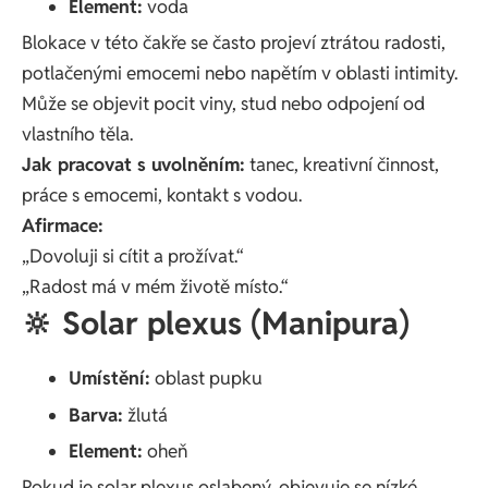
Element:
voda
Blokace v této čakře se často projeví ztrátou radosti,
potlačenými emocemi nebo napětím v oblasti intimity.
Může se objevit pocit viny, stud nebo odpojení od
vlastního těla.
Jak pracovat s uvolněním:
tanec, kreativní činnost,
práce s emocemi, kontakt s vodou.
Afirmace:
„Dovoluji si cítit a prožívat.“
„Radost má v mém životě místo.“
🔆 Solar plexus (Manipura)
Umístění:
oblast pupku
Barva:
žlutá
Element:
oheň
Pokud je solar plexus oslabený, objevuje se nízké