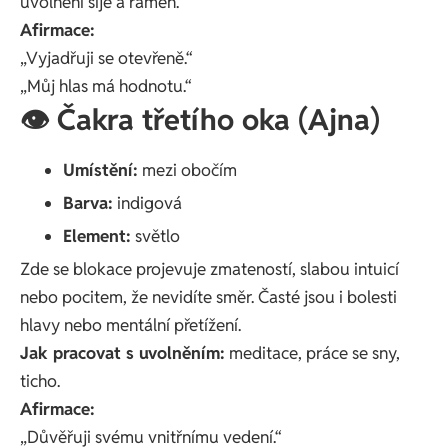
uvolnění šíje a ramen.
Afirmace:
„Vyjadřuji se otevřeně.“
„Můj hlas má hodnotu.“
👁️ Čakra třetího oka (Ajna)
Umístění:
mezi obočím
Barva:
indigová
Element:
světlo
Zde se blokace projevuje zmateností, slabou intuicí
nebo pocitem, že nevidíte směr. Časté jsou i bolesti
hlavy nebo mentální přetížení.
Jak pracovat s uvolněním:
meditace, práce se sny,
ticho.
Afirmace:
„Důvěřuji svému vnitřnímu vedení.“