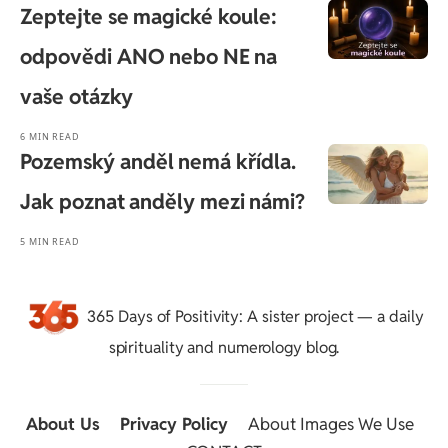
Zeptejte se magické koule:
odpovědi ANO nebo NE na
vaše otázky
6 MIN READ
Pozemský anděl nemá křídla.
Jak poznat anděly mezi námi?
5 MIN READ
365 Days of Positivity
: A sister project — a daily
spirituality and numerology blog.
About Us
::
Privacy Policy
::
About Images We Use
::