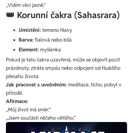
„Vidím věci jasně.“
👑 Korunní čakra (Sahasrara)
Umístění:
temeno hlavy
Barva:
fialová nebo bílá
Element:
myšlenka
Pokud je tato čakra uzavřená, může se objevit pocit
prázdnoty, ztráta smyslu nebo odpojení od hlubšího
přesahu života.
Jak pracovat s uvolněním:
meditace, ticho, pobyt v
přírodě.
Afirmace:
„Můj život má směr.“
„Jsem součástí něčeho většího.“