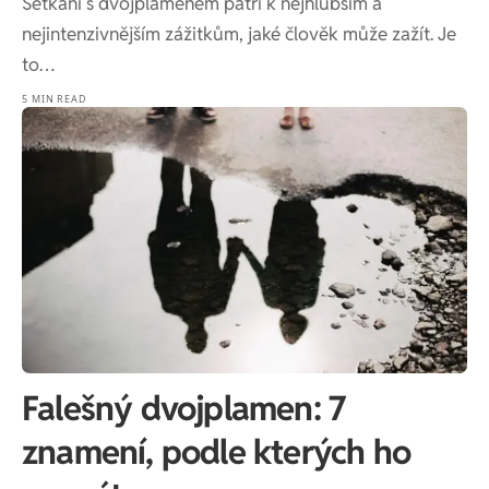
Setkání s dvojplamenem patří k nejhlubším a
nejintenzivnějším zážitkům, jaké člověk může zažít. Je
to…
5 MIN READ
Falešný dvojplamen: 7
znamení, podle kterých ho