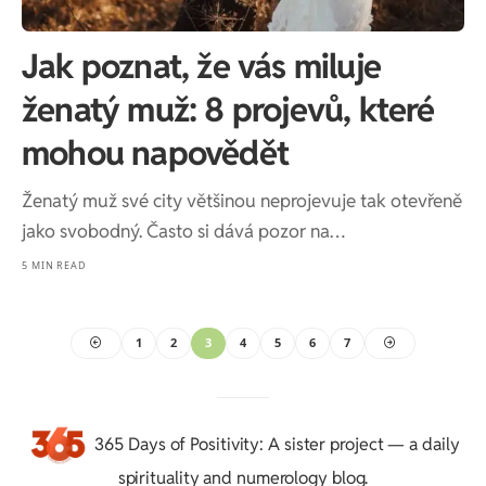
Jak poznat, že vás miluje
ženatý muž: 8 projevů, které
mohou napovědět
Ženatý muž své city většinou neprojevuje tak otevřeně
jako svobodný. Často si dává pozor na…
5 MIN READ
1
2
3
4
5
6
7
365 Days of Positivity
: A sister project — a daily
spirituality and numerology blog.