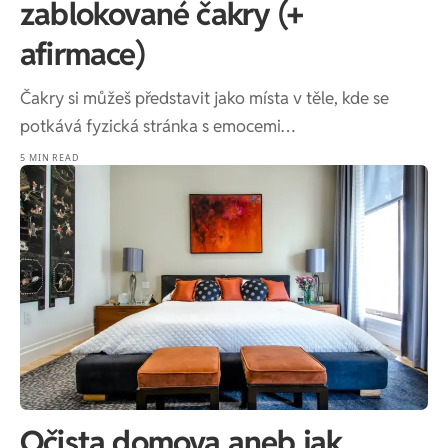
zablokované čakry (+
afirmace)
Čakry si můžeš představit jako místa v těle, kde se
potkává fyzická stránka s emocemi…
5 MIN READ
Očista domova aneb jak