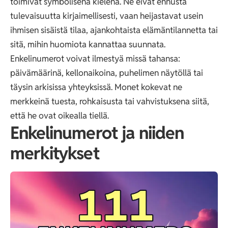
toimivat symbolisena kielenä. Ne eivät ennusta
tulevaisuutta kirjaimellisesti, vaan heijastavat usein
ihmisen sisäistä tilaa, ajankohtaista elämäntilannetta tai
sitä, mihin huomiota kannattaa suunnata.
Enkelinumerot voivat ilmestyä missä tahansa:
päivämäärinä, kellonaikoina, puhelimen näytöllä tai
täysin arkisissa yhteyksissä. Monet kokevat ne
merkkeinä tuesta, rohkaisusta tai vahvistuksena siitä,
että he ovat oikealla tiellä.
Enkelinumerot ja niiden
merkitykset