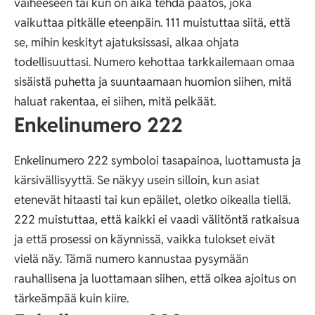
vaiheeseen tai kun on aika tehdä päätös, joka
vaikuttaa pitkälle eteenpäin. 111 muistuttaa siitä, että
se, mihin keskityt ajatuksissasi, alkaa ohjata
todellisuuttasi. Numero kehottaa tarkkailemaan omaa
sisäistä puhetta ja suuntaamaan huomion siihen, mitä
haluat rakentaa, ei siihen, mitä pelkäät.
Enkelinumero 222
Enkelinumero 222 symboloi tasapainoa, luottamusta ja
kärsivällisyyttä. Se näkyy usein silloin, kun asiat
etenevät hitaasti tai kun epäilet, oletko oikealla tiellä.
222 muistuttaa, että kaikki ei vaadi välitöntä ratkaisua
ja että prosessi on käynnissä, vaikka tulokset eivät
vielä näy. Tämä numero kannustaa pysymään
rauhallisena ja luottamaan siihen, että oikea ajoitus on
tärkeämpää kuin kiire.