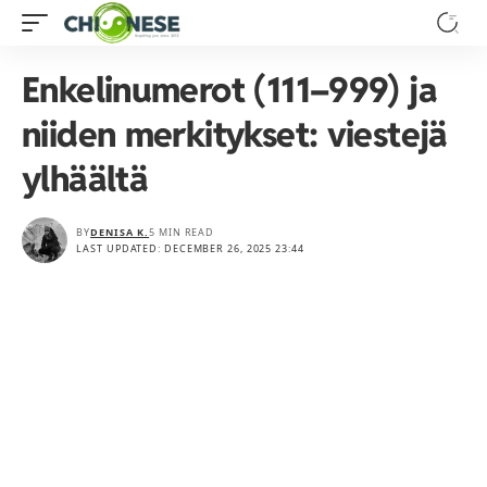
Enkelinumerot (111–999) ja
niiden merkitykset: viestejä
ylhäältä
BY
DENISA K.
5 MIN READ
LAST UPDATED: DECEMBER 26, 2025 23:44