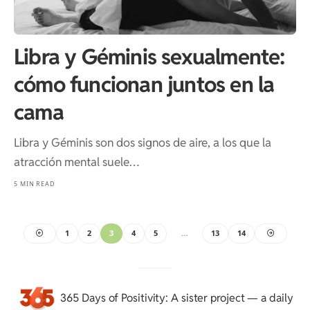
Libra y Géminis sexualmente:
cómo funcionan juntos en la
cama
Libra y Géminis son dos signos de aire, a los que la
atracción mental suele…
5 MIN READ
1
2
3
4
5
…
13
14
365 Days of Positivity
: A sister project — a daily