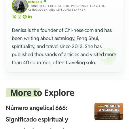
DENISA K.
FOUNDER OF CHI-NESE.COM. PASSIONATE TRAVELER,
ASTROLOGER, AND LIFELONG LEARNER.
Denisa is the founder of Chi-nese.com and has
been writing about astrology, Feng Shui,
spirituality, and travel since 2013. She has
published thousands of articles and visited more
than 40 countries, often traveling solo.
More to Explore
Número angelical 666:
Significado espiritual y